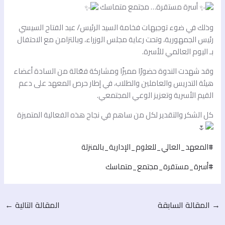
أسرة مستقرة… مجتمع متماسك
وذلك في ضوء توجيهات فخامة السيد الرئيس/ عبد الفتاح السيسي
رئيس الجمهورية، وتحت رعاية مجلس الوزراء، وبالتزامن مع الاحتفال
بـ اليوم العالمي للأسرة.
وقد شهدت الندوة حضورًا مميزًا ومشاركة فعّالة من السادة أعضاء
هيئة التدريس والعاملين والطلاب، في إطار حرص المعهد على دعم
القيم الأسرية وتعزيز الوعي المجتمعي.
كل الشكر والتقدير لكل من ساهم في نجاح هذه الفعالية المتميزة
#المعهد_العالي_للعلوم_الإدارية_بالمنزلة
#أسرة_مستقرة_مجتمع_متماسك
→
المقالة السابقة
المقالة التالية
←