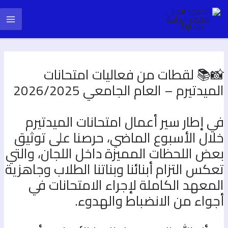
طي
Pos
Main
ى
navigatio
محتوى
Menu
📚 لقطات من فعاليات امتحانات
لميدتيرم – العام الجامعي 2026/2025
ي إطار سير أعمال امتحانات الميدتيرم
لال الأسبوع الماضي، حرصنا على توثيق
عض اللحظات المميزة داخل اللجان، والتي
عكس التزام أبنائنا وبناتنا الطلاب وجاهزية
لمعهد الكاملة لإجراء الامتحانات في
جواء من الانضباط والهدوء.