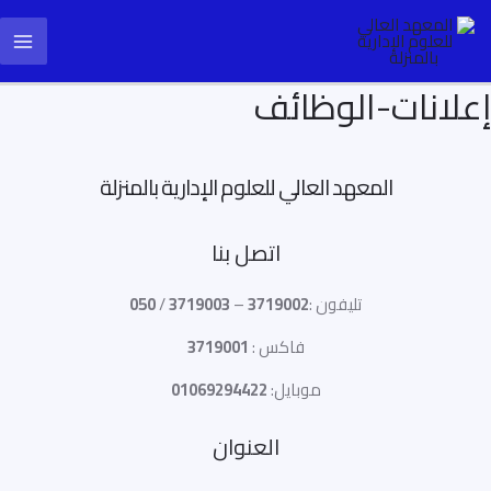
خطي
ain
لى
enu
لمحتوى
إعلانات-الوظائف
المعهد العالي للعلوم الإدارية بالمنزلة
اتصل بنا
تليفون :
3719002
–
3719003
/
050
فاكس :
3719001
موبايل:
01069294422
العنوان