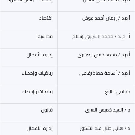
أ.م.د / إيمان أحمد عوض
اقتصاد
أ . م .د / محمد الشربينى إسلام
محاسبة
أ.م.د / محمد حسن العشرى
إدارة الأعمال
أ.م.د / أسامة معاذ رفاعى
رياضيات وإحصاء
د/رامي طايع
رياضيات وإحصاء
د / السيد خميس السرى
قانون
د / هانى جلال عبد الشكور
إدارة الأعمال