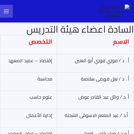
خطي
ain
لى
enu
لمحتوى
السادة اعضاء هيئة التدريس
الاسم
التخصص
أ . د / فوزي فوزي أبو العنين
إقتصاد – عميد المعهد
أ . د / نبيل فهمى سلامىة
محاسبة
أ .د / وائل عبد القادر عوض
علوم حاسب
أ.د / عبد المنعم الدسوقى الشحنة
إدارة الأعمال
أ.م.د / ضياء فتحى العدل
إقتصاد – وكيل المعهد