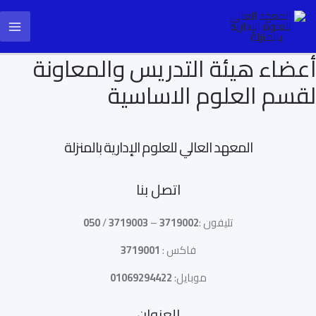
خطي
ain
لى
enu
لمحتوى
أعضاء هيئة التدريس والمعاونة
لقسم العلوم الاساسية
المعهد العالي للعلوم الإدارية بالمنزلة
اتصل بنا
تليفون :
3719002
–
3719003
/
050
فاكس :
3719001
موبايل:
01069294422
العنوان