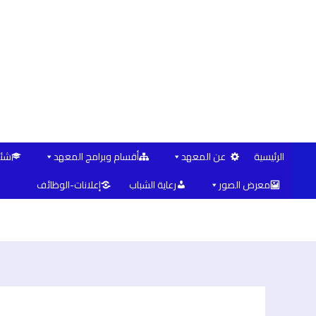
خطي
Post
لى
navigation
لمحتوى
الرئيسية
عن المعهد
أقسام وبرامج المعهد
شئو
معرض الصور
رعاية الشباب
إعلانات-الوظائف