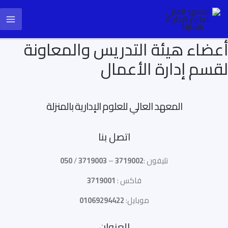
خطي
ain
لى
enu
لمحتوى
أعضاء هيئة التدريس والمعاونة
لقسم إدارة الأعمال
المعهد العالي للعلوم الإدارية بالمنزلة
اتصل بنا
تليفون :
3719002
–
3719003
/
050
فاكس :
3719001
موبايل:
01069294422
العنوان