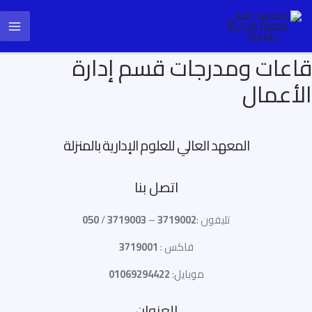
خطي
ain
لى
enu
لمحتوى
قاعات ومدرجات قسم إدارة
الأعمال
المعهد العالي للعلوم الإدارية بالمنزلة
اتصل بنا
تليفون :
3719002
–
3719003
/
050
فاكس :
3719001
موبايل:
01069294422
العنوان