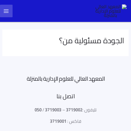
خطي
ain
لى
enu
لمحتوى
الجودة مسئولية من؟
المعهد العالي للعلوم الإدارية بالمنزلة
اتصل بنا
تليفون :
3719002
–
3719003
/
050
فاكس :
3719001