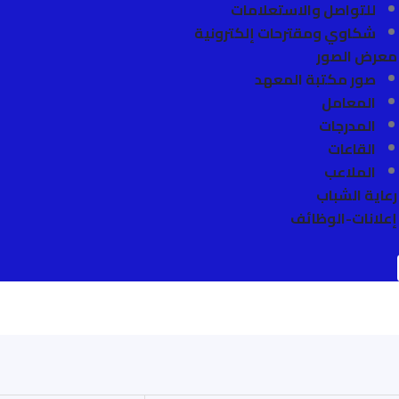
للتواصل والاستعلامات
شكاوي ومقترحات إلكترونية
معرض الصور
صور مكتبة المعهد
المعامل
المدرجات
القاعات
الملاعب
رعاية الشباب
إعلانات-الوظائف