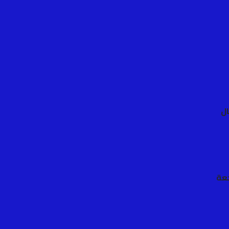
ال
جعة