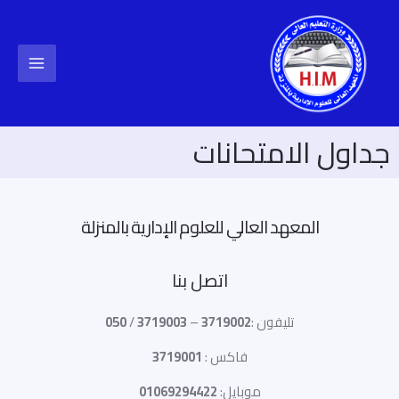
تخطي
إلى
المحتوى
Main
Menu
جداول الامتحانات
المعهد العالي للعلوم الإدارية بالمنزلة
اتصل بنا
تليفون :
3719002
–
3719003
/
050
فاكس :
3719001
موبايل:
01069294422