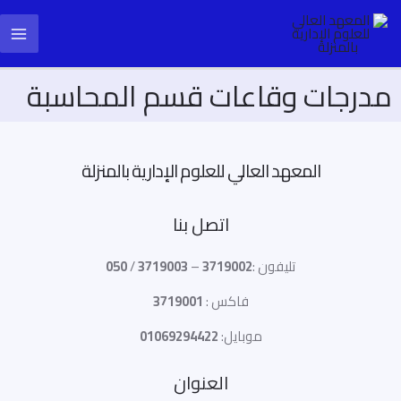
خطي
ain
لى
لمحتوى
enu
مدرجات وقاعات قسم المحاسبة
المعهد العالي للعلوم الإدارية بالمنزلة
اتصل بنا
تليفون :
3719002
–
3719003
/
050
فاكس :
3719001
موبايل:
01069294422
العنوان