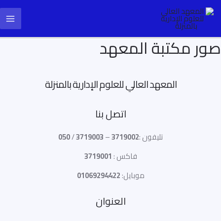
خطي
ain
لى
enu
لمحتوى
صور مكتبة المعهد
المعهد العالي للعلوم الإدارية بالمنزلة
اتصل بنا
تليفون :
3719002
–
3719003
/
050
فاكس :
3719001
موبايل:
01069294422
العنوان