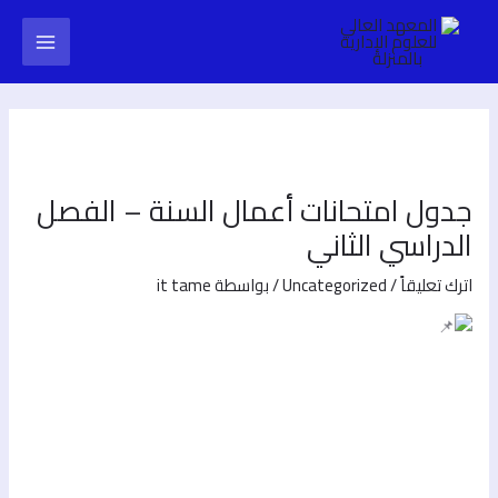
خطي
Post
Main
لى
navigation
لمحتوى
Menu
جدول امتحانات أعمال السنة – الفصل
الدراسي الثاني
اترك تعليقاً
/
Uncategorized
/ بواسطة
it tame
No Caption
No Caption
No Caption
No Caption
No Caption
No Caption
No Caption
No Caption