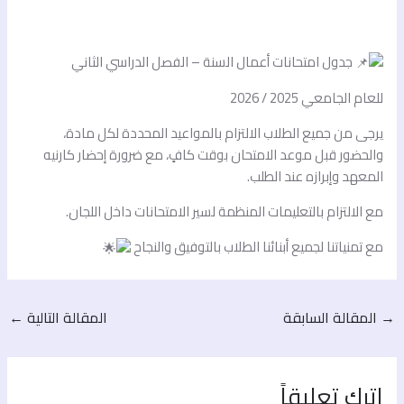
No Caption
No Caption
No Caption
No Caption
جدول امتحانات أعمال السنة – الفصل الدراسي الثاني
للعام الجامعي 2025 / 2026
يرجى من جميع الطلاب الالتزام بالمواعيد المحددة لكل مادة،
والحضور قبل موعد الامتحان بوقت كافٍ، مع ضرورة إحضار كارنيه
المعهد وإبرازه عند الطلب.
مع الالتزام بالتعليمات المنظمة لسير الامتحانات داخل اللجان.
مع تمنياتنا لجميع أبنائنا الطلاب بالتوفيق والنجاح
→
المقالة السابقة
المقالة التالية
←
اترك تعليقاً