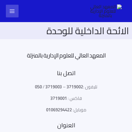
خطي
Main
لى
لمحتوى
Menu
الائحة الداخلية للوحدة
المعهد العالي للعلوم الإدارية بالمنزلة
اتصل بنا
تليفون :
3719002
–
3719003
/
050
فاكس :
3719001
موبايل:
01069294422
العنوان