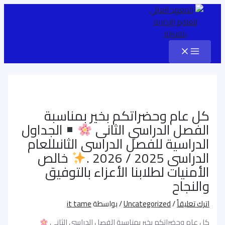
Main
تخطي
Post
اكتب
اسم*
Email*
الموقع
Menu
إلى
هنا...
navigation
المحتوى
كل عام وحضراتكم بخير بمناسبة
الفصل الدراسي الثانى
الجداول
الدراسية للفصل الدراسى الثانىللعام
الدراسى 2025 / 2026 .
خالص
الأمنيات لطلابنا الأعزاء بالتوفيق
والنجاح
اترك تعليقاً
/
Uncategorized
/ بواسطة
it tame
كل عام وحضراتكم بخير بمناسبة الفصل الدراسي الثانى