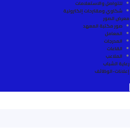
للتواصل والاستعلامات
شكاوي ومقترحات إلكترونية
معرض الصور
صور مكتبة المعهد
المعامل
المدرجات
القاعات
الملاعب
رعاية الشباب
إعلانات-الوظائف