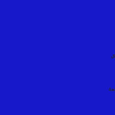
ال
جعة