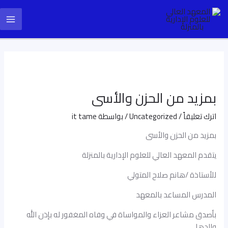
خطي
Post
ain
لى
navigation
enu
لمحتوى
بمزيد من الحزن والأسى
اترك تعليقاً
/
Uncategorized
/ بواسطة
it tame
بمزيد من الحزن والأسى
يتقدم المعهد العالي للعلوم الإدارية بالمنزلة
للأستاذة /هانم صلاح المتولي
المدرس المساعد بالمعهد
بأصدق مشاعر العزاء والمواساة في وفاه المغفور له بإذن الله
والدها