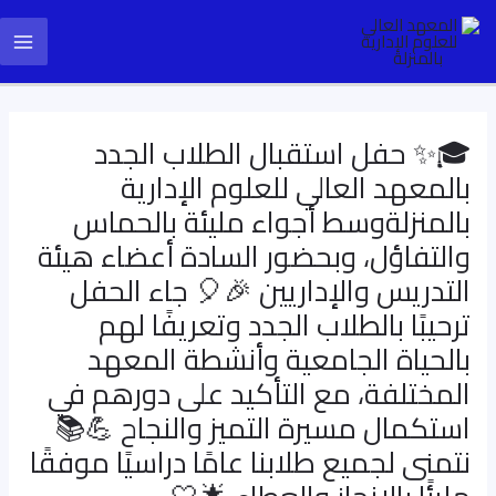
خطي
Post
ain
لى
navigation
enu
لمحتوى
🎓✨ حفل استقبال الطلاب الجدد
بالمعهد العالي للعلوم الإدارية
بالمنزلةوسط أجواء مليئة بالحماس
والتفاؤل، وبحضور السادة أعضاء هيئة
التدريس والإداريين 🎉🎈 جاء الحفل
ترحيبًا بالطلاب الجدد وتعريفًا لهم
بالحياة الجامعية وأنشطة المعهد
المختلفة، مع التأكيد على دورهم في
استكمال مسيرة التميز والنجاح 💪📚
نتمنى لجميع طلابنا عامًا دراسيًا موفقًا