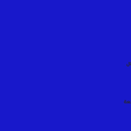
ال
جعة