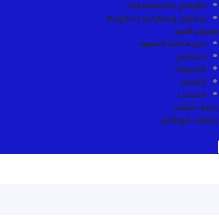
للتواصل والاستعلامات
شكاوي ومقترحات إلكترونية
معرض الصور
صور مكتبة المعهد
المعامل
المدرجات
القاعات
الملاعب
رعاية الشباب
إعلانات-الوظائف