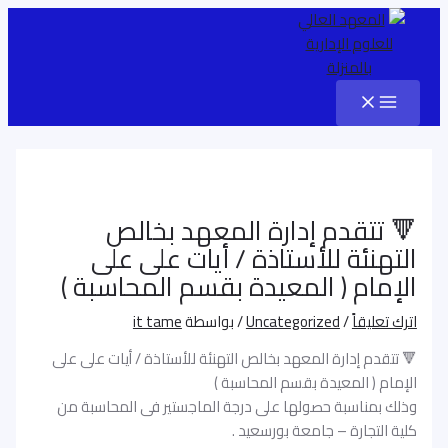
Main
تخطي
Post
اكتب
اسم*
Email*
الموقع
Menu
إلى
هنا...
navigation
المحتوى
🔻 تتقدم إدارة المعهد بخالص
التهنئة للأستاذة / أيات على على
الإمام ( المعيدة بقسم المحاسبة )
اترك تعليقاً
/
Uncategorized
/ بواسطة
it tame
🔻 تتقدم إدارة المعهد بخالص التهنئة للأستاذة / أيات على على
الإمام ( المعيدة بقسم المحاسبة )
وذلك بمناسبة حصولها على درجة الماجستير فى المحاسبة من
كلية التجارة – جامعة بورسعيد .