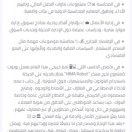
🔹 في المحاسبة 📊📑 بمشروعات تناولت التحليل المالي، وتقييم
الأداء، وتطبيق المعايير المحاسبية الدولية في بيئات واقعية.
🔹 في إدارة الأعمال 💼📈 بإقتراح أفكار ريادية، نماذج تسويق، إدارة
موارد بشرية ، ودراسات عميقة حول الإدارة الحديثة وتحديات السوق.
🔹 في الإقتصاد التجارى 💰📉 بماقشة موضوعات مهمة مثل
التضخم، الاستثمار ، السياسات المالية والنقدية، وتأثيراتها على النمو
الاقتصادي.
🔹 في تخصص الحاسب الآلي 💻🖥️ تميز خريجى هذا العام بعمل روبوت
كمشروع تخرج مبتكر “HIMA Robot” يتميّز بقدرته على الحركة
باستخدام البلوتوث والمستشعرات فوق الصوتية ، إلى جانب دعمه
للذكاء الاصطناعي في التعرّف على الأنماط والوجوه ، ويقترح
مصمموه من الخريجين تطبيقه في القطاع التجارى عامة وخاصة
البنوك ، حيث يساعد الموظفين على التحقق من هوية العملاء
وتنبيههم في حال وجود أشخاص محظورين أو غير متعارف عليهم ،
مما يعزّز مستوى الأمان والدقة في بيئة العمل. 🏛🤝🏻
⭐️يعد هذا الإنجاز ومصدر فخر لنا جميعًا لتميزه وإبداعهم فيه ، ويمثل
خطوة واعدة نحو مستقبل مهني مشرق يليق بجهودهم وتفوقهم .