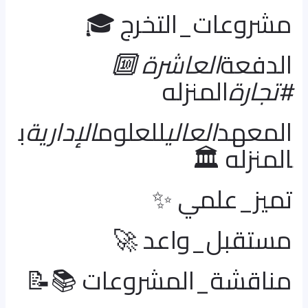
مشروعات_التخرج 🎓
الدفعة
العاشرة 🔟
#تجارة
المنزله
المعهد
العالي
للعلوم
الإدارية
ب
المنزله 🏛️
تميز_علمي ✨
مستقبل_واعد 🚀
مناقشة_المشروعات 📚📝