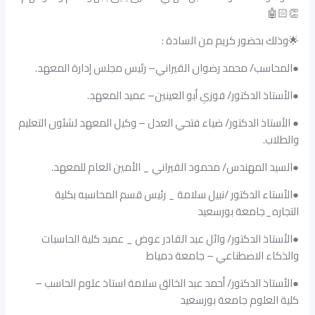
👏🏻🤖
🌟وذلك بحضور كريم من السادة :
●المحاسب/ محمد رضوان القيراني– رئيس مجلس إدارة المعهد.
●الأستاذ الدكتور/ فوزي أبو العينين– عميد المعهد.
● الأستاذ الدكتور/ ضياء فتحي العدل – وكيل المعهد لشئون التعليم
والطلاب.
●السيد المهندس/ محمود القيراني _ الأمين العام للمعهد.
●الأستاء الدكتور /نبيل سلامة _ رئيس قسم المحاسبه بكلية
التجاره_جامعة بورسعيد
●الأستاذ الدكتور/ وائل عبد القادر عوض _ عميد كلية الحاسبات
والذكاء الاصطناعي – جامعة دمياط
●الأستاذ الدكتور/ أحمد عبد الخالق سلامة استاذ علوم الحاسب –
كلية العلوم جامعة بورسعيد