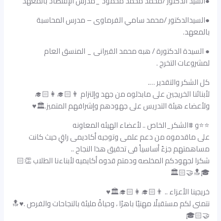
●السيد الدكتور /محمد محمد محمود _مدرس الإقتصاد بالمعهد
●السيدالدكتور /محمد سامي الفرماوى – مدرس المحاسبة
بالمعهد.
● السيدة الدكتورة / هبه محمد القيرانى _ المنسق العام
لمشروعات التخرج .
كل الشكر والتقدير ….
لأبنائنا الخريجين على مابذلوه من جهد وإلتزام 👨🏻‍🎓👩🏻‍🎓
ولأعضاء هيئة التدريس على جهودهم وإشرافهم المتميز.🏛♥️
⭐️⭐️و #الشكر_الخاص .. لأعضاء الهيئه المعاونه
على ماقدموه من دعم علمى وتوجيه أكاديمى راقٍ حيث كانت
مساهمتهم جزءً أساسياً فى تحقيق هذا النجاح ..
شكرا لجهودكم المخلصه ودمتم قدوه أكايميه لأبناءنا الطلاب 👏🏻
🎓🔝🤝🏻🏛
خريجينا الأعزاء .. 👨🏻‍🎓👩🏻‍🎓🏛♥️
نتمنى لكم مستقبلًا مهنيًا باهرًا ، وحياةً مليئة بالنجاحات والفرص .♥️🔝
🤝🏻🎓