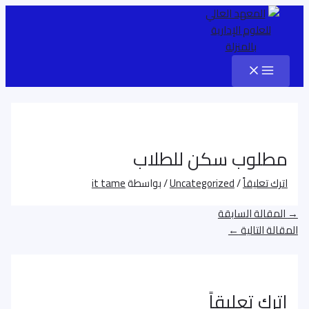
Main
تخطي
Post
اكتب
اسم*
Email*
الموقع
Menu
إلى
هنا...
navigation
المحتوى
مطلوب سكن للطلاب
اترك تعليقاً
/
Uncategorized
/ بواسطة
it tame
→
المقالة السابقة
المقالة التالية
←
اترك تعليقاً