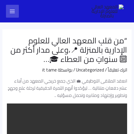
خطي
Post
Main
لى
navigation
Menu
لمحتوى
“من قلبِ المعهد العالي للعلوم
الإدارية بالمنزلة 📍،وعلى مدار أكثر من
🔟 سنواتٍ من العطاء 🎓…
اترك تعليقاً
/
Uncategorized
/ بواسطة
it tame
انعقد الملتقى التوظيفي 💼 الذي جمع خريجي المعهد من أبناء
عشر دفعاتٍ متتالية … ليؤكدوا أنهم الثمرة الحقيقية لرحلة علمٍ وجهدٍ
وتطوير وإجتهاد ومثابره وتحمل مسؤليه ..