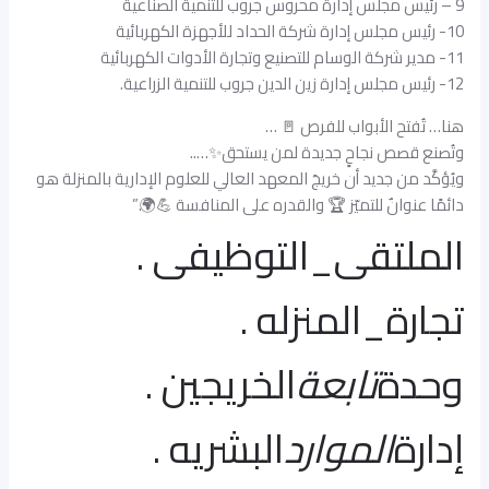
9 – رئيس مجلس إدارة محروس جروب للتنمية الصناعية
10- رئيس مجلس إدارة شركة الحداد للأجهزة الكهربائية
11- مدير شركة الوسام للتصنيع وتجارة الأدوات الكهربائية
12- رئيس مجلس إدارة زين الدين جروب للتنمية الزراعية.
هنا… تُفتح الأبواب للفرص 🚪 …
وتُصنع قصص نجاحٍ جديدة لمن يستحق✨…..
ويُؤكَّد من جديد أن خريجَ المعهد العالي للعلوم الإدارية بالمنزلة هو
دائمًا عنوانٌ للتميّز 🏆 والقدره على المنافسة 💪🌍.”
الملتقى_التوظيفى .
تجارة_المنزله .
وحدة
تابعة
الخريجين .
إدارة
الموارد
البشريه .