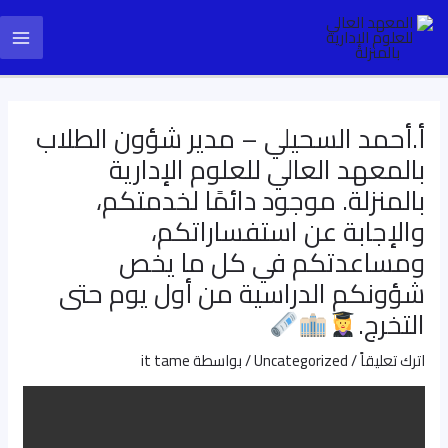
خطي
Post
ain
لى
navigation
enu
لمحتوى
أ.أحمد السحيلي – مدير شؤون الطلاب
بالمعهد العالي للعلوم الإدارية
بالمنزلة. موجود دائمًا لخدمتكم،
والإجابة عن استفساراتكم،
ومساعدتكم في كل ما يخص
شؤونكم الدراسية من أول يوم حتى
التخرج.
اترك تعليقاً
/
Uncategorized
/ بواسطة
it tame