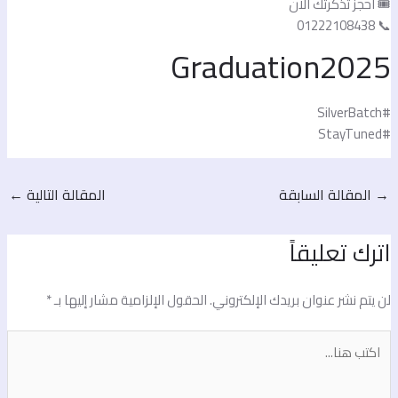
️ احجز تذكرتك الآن
📞 01222108
Graduation202
#SilverB
#StayTu
المقالة السابقة
المقالة التالية
←
ترك تعليقاً
ن يتم نشر عنوان بريدك الإلكتروني.
الحقول الإلزامية مشار إليها بـ
*
كتب
نا...