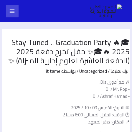
طي
Pos
Main
ى
navigatio
محتوى
Menu
🎓🔥 Stay Tuned .. Graduation Party
2025 🔥🎓✨ حفل تخرج دفعة 2025
الدفعة العاشرة لعلوم إدارية المنزلة) ✨
ترك تعليقاً
/
Uncategorized
/ بواسطة
it tame
 مع أقوى DJs:
▪️ DJ / M
▪️ DJ / Ashr
 التاريخ: الخميس 09 / 10 / 2025
 الوقت: الحفل المسائي 6:00 مساءً
 المكان: مقر المعهد